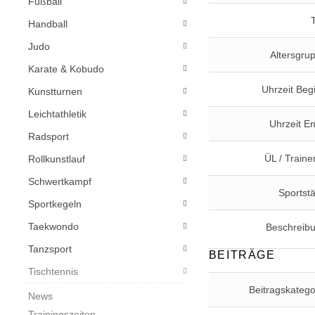
Fußball
Handball
Judo
Altersgru
Karate & Kobudo
Uhrzeit Beg
Kunstturnen
Leichtathletik
Uhrzeit E
Radsport
ÜL / Trainer
Rollkunstlauf
Schwertkampf
Sportstä
Sportkegeln
Taekwondo
Beschreib
Tanzsport
BEITRÄGE
Tischtennis
Beitragskatego
News
Trainingszeiten