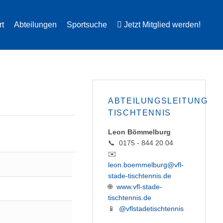
rt
Abteilungen
Sportsuche
Jetzt Mitglied werden!
ABTEILUNGSLEITUNG
TISCHTENNIS
Leon Bömmelburg
📞 0175 - 844 20 04
✉️
leon.boemmelburg@vfl-
stade-tischtennis.de
🌐
www.vfl-stade-
tischtennis.de
📱
@vflstadetischtennis