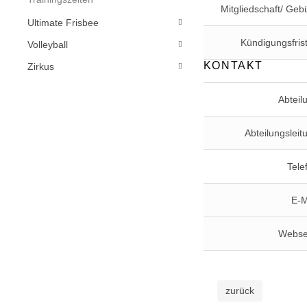
Mitgliedschaft/ Geb
Ultimate Frisbee
Kündigungsfris
Volleyball
KONTAKT
Zirkus
Abteil
Abteilungsleit
Tele
E-M
Webse
zurück