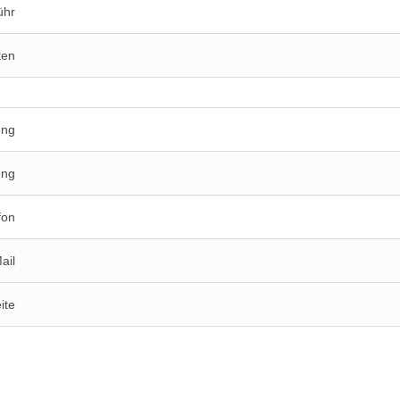
ühr
ten
ung
ung
fon
ail
ite