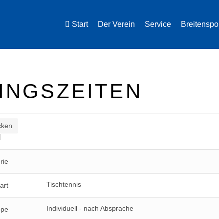
Start
Der Verein
Service
Breitenspo
INGSZEITEN
cken
N
rie
Tischtennis
art
Individuell - nach Absprache
ppe