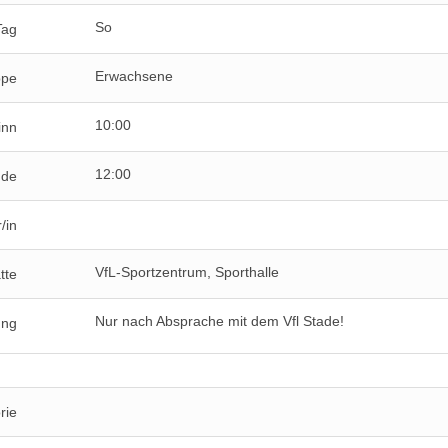
So
Tag
Erwachsene
ppe
10:00
inn
12:00
nde
/in
VfL-Sportzentrum, Sporthalle
tte
Nur nach Absprache mit dem Vfl Stade!
ung
rie