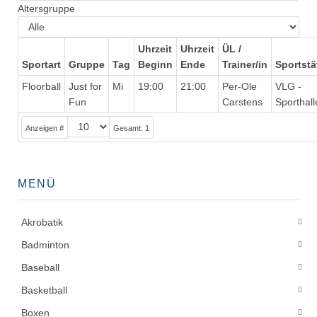
Altersgruppe
Uhrzeit
Uhrzeit
ÜL /
Sportart
Gruppe
Tag
Beginn
Ende
Trainer/in
Sportstä
Floorball
Just for
Mi
19:00
21:00
Per-Ole
VLG -
Fun
Carstens
Sporthall
Anzeigen #
Gesamt: 1
MENÜ
Akrobatik
Badminton
Baseball
Basketball
Boxen