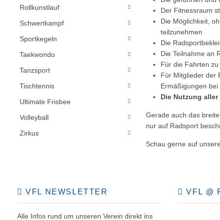
Rollkunstlauf
Der Fitnessraum st
Die Möglichkeit, o
Schwertkampf
teilzunehmen
Sportkegeln
Die Radsportbeklei
Die Teilnahme an 
Taekwondo
Für die Fahrten zu
Tanzsport
Für Mitglieder der
Tischtennis
Ermäßigungen bei 
Die Nutzung alle
Ultimate Frisbee
Gerade auch das breite 
Volleyball
nur auf Radsport besch
Zirkus
Schau gerne auf unser
VFL NEWSLETTER
VFL @ 
Alle Infos rund um unseren Verein direkt ins