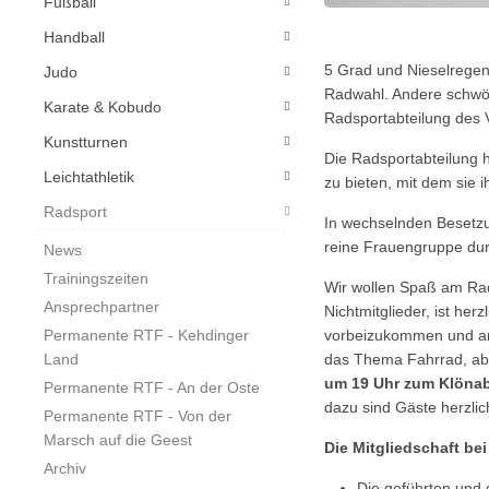
Fußball
Handball
5 Grad und Nieselregen
Judo
Radwahl. Andere schwör
Karate & Kobudo
Radsportabteilung des Vf
Kunstturnen
Die Radsportabteilung h
Leichtathletik
zu bieten, mit dem sie 
Radsport
In wechselnden Besetzu
reine Frauengruppe dur
News
Trainingszeiten
Wir wollen Spaß am Rad
Ansprechpartner
Nichtmitglieder, ist her
Permanente RTF - Kehdinger
vorbeizukommen und a
Land
das Thema Fahrrad, ab
um 19 Uhr zum Klöna
Permanente RTF - An der Oste
dazu sind Gäste herzlic
Permanente RTF - Von der
Marsch auf die Geest
Die Mitgliedschaft bei
Archiv
Die geführten und 