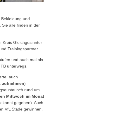
n Bekleidung und
ie alle finden in der
n Kreis Gleichgesinnter
und Trainingspartner.
tufen und auch mal als
MTB unterwegs.
erte, auch
kt aufnehmen
)
ngsaustausch rund um
ten Mittwoch im Monat
bekannt gegeben). Auch
den VfL Stade gewinnen.