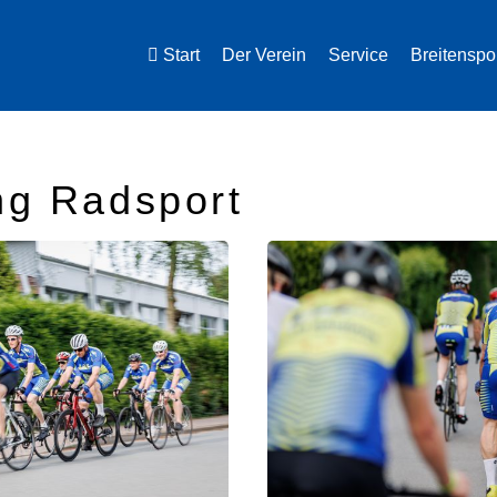
Start
Der Verein
Service
Breitenspo
ng Radsport