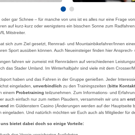
 oder gar Schnee – für manche von uns ist es alles nur eine Frage vo
en auf kurz-kurz oder wenigstens ein bisschen Sonne zum Radfahren. S
L Mitstreiter.
at sich zum Ziel gesetzt, Rennrad- und Mountainbikefahrer/Innen eine
ihren Sport ausüben können. Auch Neueinsteiger finden hier Ansprech- 
ngen fahren wir zumeist mit Rennrädern auf verschiedenen Leistungss
ch das Stader Umland. Im Winterhalbjahr sind viele mit dem Crosser/
sport haben und das Fahren in der Gruppe genießen. Jeder Interessi
zlichst eingeladen,
unverbindlich
zu den Trainingszeiten (
bitte Konta
n einem
Probetraining
teilzunehmen. Zum Informations- und Erfahru
er auch einfach nur zum netten Plaudern, versammeln wir uns am
ers
bend
im Güldenstern Casino (Änderungen werden auf der Hauptseite 
h eingeladen. Und natürlich möchten wir Euch auch als Mitglieder für 
 uns bietet dabei doch so einige Vorteile:
durch den Verein versicherten Ausfahrten