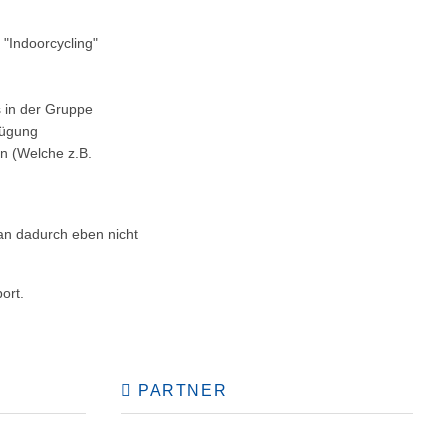
 "Indoorcycling"
 in der Gruppe
fügung
en (Welche z.B.
man dadurch eben nicht
ort.
PARTNER