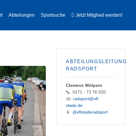
rt
Abteilungen
Sportsuche
Jetzt Mitglied werden!
ABTEILUNGSLEITUNG
RADSPORT
Clemens Wölpern
📞 0171 - 73 76 020
✉️
radsport@vfl-
stade.de
📱
@vflstaderadsport