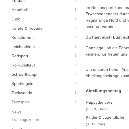
Fußball
Im Breitensport kann m
Handball
Erwachsenenalter durchg
Judo
Regionalliga Nord und v
unseren Verein.
Karate & Kobudo
Du hast auch Lust au
Kunstturnen
Leichtathletik
Ganz egal, ob als Tänze
kennen, wir freuen uns 
Radsport
Rollkunstlauf
Um unseren hohen Anspr
Schwertkampf
Abteilungsbeiträge zusä
Sportkegeln
Abteilungsbeitrag
Taekwondo
Tanzsport
Nappydancers
(1,5 - 3,5 Jahre)
News
Kinder & Jugendliche
Trainingszeiten
(3 - 15 Jahre)