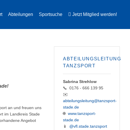
rt
Abteilungen
Sportsuche
Jetzt Mitglied werden!
ABTEILUNGSLEITUNG
TANZSPORT
Sabrina Strehlow
ade!
📞 0176 - 666 139 95
✉️
abteilungsleitung@tanzsport-
stade.de
port an und freuen uns
🌐
www.tanzsport-
ort im Landkreis Stade
stade.de
 vorhandene Angebot
📱
@vfl.stade.tanzsport