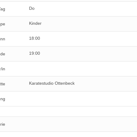
Do
Tag
Kinder
ppe
18:00
inn
19:00
nde
/in
Karatestudio Ottenbeck
tte
ung
rie