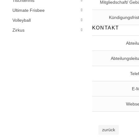
Tischtennis
Mitgliedschaft/ Geb
Ultimate Frisbee
Kündigungsfris
Volleyball
KONTAKT
Zirkus
Abteil
Abteilungsleit
Tele
E-M
Webse
zurück