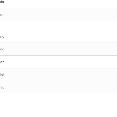
ühr
ten
ung
ung
fon
ail
ite