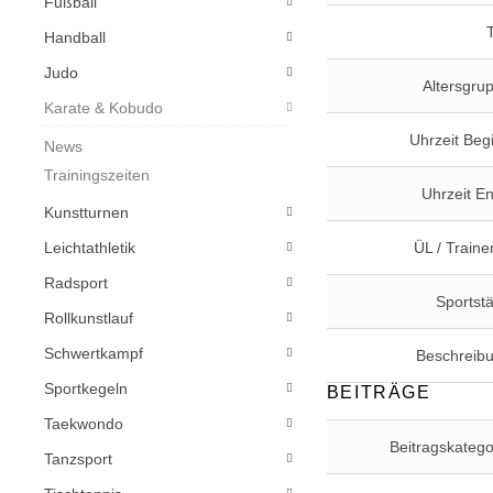
Fußball
Handball
Judo
Altersgru
Karate & Kobudo
Uhrzeit Beg
News
Trainingszeiten
Uhrzeit E
Kunstturnen
Leichtathletik
ÜL / Trainer
Radsport
Sportstä
Rollkunstlauf
Schwertkampf
Beschreib
Sportkegeln
BEITRÄGE
Taekwondo
Beitragskatego
Tanzsport