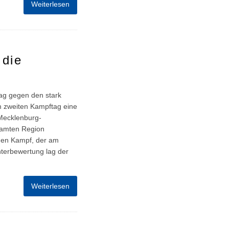
Weiterlesen
 die
ag gegen den stark
m zweiten Kampftag eine
Mecklenburg-
samten Region
nden Kampf, der am
terbewertung lag der
Weiterlesen