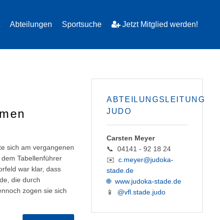
Abteilungen
Sportsuche
Jetzt Mitglied werden!
ABTEILUNGSLEITUNG
amen
JUDO
Carsten Meyer
te sich am vergangenen
📞 04141 - 92 18 24
 dem Tabellenführer
✉️
c.meyer@judoka-
feld war klar, dass
stade.de
de, die durch
🌐
www.judoka-stade.de
ennoch zogen sie sich
📱
@vfl.stade.judo