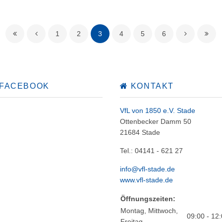
1
2
3
4
5
6
 FACEBOOK
KONTAKT
VfL von 1850 e.V. Stade
Ottenbecker Damm 50
21684 Stade
Tel.: 04141 - 621 27
info@vfl-stade.de
www.vfl-stade.de
Öffnungszeiten:
Montag, Mittwoch,
09:00 - 12
Freitag