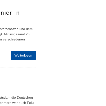
nier in
isterschaften und dem
gt. Mit insgesamt 26
 in verschiedenen
Weiterlesen
Potsdam die Deutschen
lnehmern war auch Felia