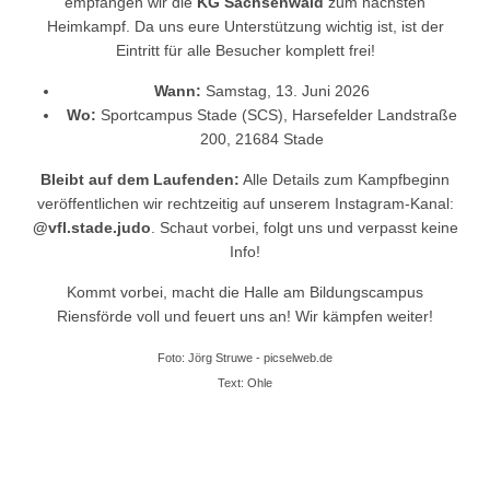
empfangen wir die
KG Sachsenwald
zum nächsten
Heimkampf. Da uns eure Unterstützung wichtig ist, ist der
Eintritt für alle Besucher komplett frei!
Wann:
Samstag, 13. Juni 2026
Wo:
Sportcampus Stade (SCS), Harsefelder Landstraße
200, 21684 Stade
Bleibt auf dem Laufenden:
Alle Details zum Kampfbeginn
veröffentlichen wir rechtzeitig auf unserem Instagram-Kanal:
@vfl.stade.judo
. Schaut vorbei, folgt uns und verpasst keine
Info!
Kommt vorbei, macht die Halle am Bildungscampus
Riensförde voll und feuert uns an! Wir kämpfen weiter!
Foto: Jörg Struwe - picselweb.de
Text: Ohle