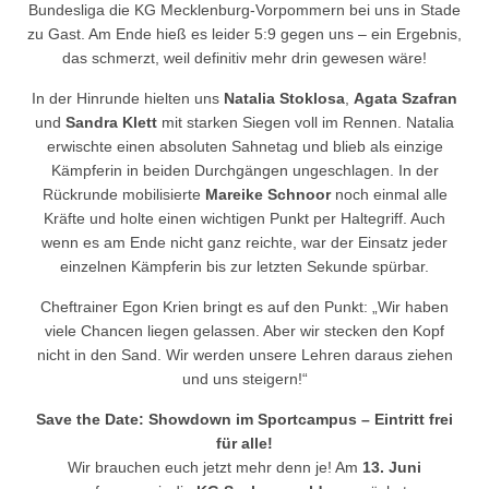
Bundesliga die KG Mecklenburg-Vorpommern bei uns in Stade
zu Gast. Am Ende hieß es leider 5:9 gegen uns – ein Ergebnis,
das schmerzt, weil definitiv mehr drin gewesen wäre!
In der Hinrunde hielten uns
Natalia Stoklosa
,
Agata Szafran
und
Sandra Klett
mit starken Siegen voll im Rennen. Natalia
erwischte einen absoluten Sahnetag und blieb als einzige
Kämpferin in beiden Durchgängen ungeschlagen. In der
Rückrunde mobilisierte
Mareike Schnoor
noch einmal alle
Kräfte und holte einen wichtigen Punkt per Haltegriff. Auch
wenn es am Ende nicht ganz reichte, war der Einsatz jeder
einzelnen Kämpferin bis zur letzten Sekunde spürbar.
Cheftrainer Egon Krien bringt es auf den Punkt: „Wir haben
viele Chancen liegen gelassen. Aber wir stecken den Kopf
nicht in den Sand. Wir werden unsere Lehren daraus ziehen
und uns steigern!“
Save the Date: Showdown im Sportcampus – Eintritt frei
für alle!
Wir brauchen euch jetzt mehr denn je! Am
13. Juni