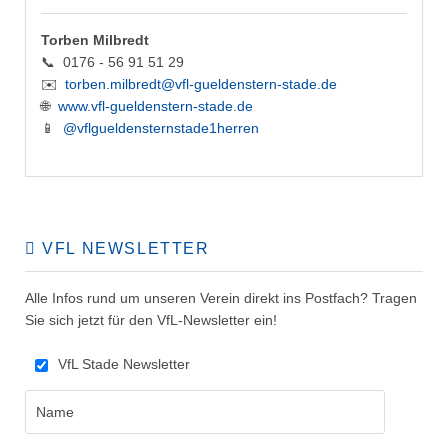
Torben Milbredt
📞 0176 - 56 91 51 29
✉️
torben.milbredt@vfl-gueldenstern-stade.de
🌐
www.vfl-gueldenstern-stade.de
📱
@vflgueldensternstade1herren
VFL NEWSLETTER
Alle Infos rund um unseren Verein direkt ins Postfach? Tragen
Sie sich jetzt für den VfL-Newsletter ein!
VfL Stade Newsletter