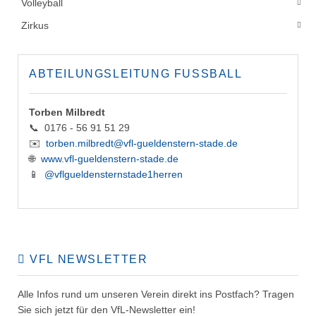
Volleyball
Zirkus
ABTEILUNGSLEITUNG FUSSBALL
Torben Milbredt
📞 0176 - 56 91 51 29
✉️
torben.milbredt@vfl-gueldenstern-stade.de
🌐
www.vfl-gueldenstern-stade.de
📱
@vflgueldensternstade1herren
VFL NEWSLETTER
Alle Infos rund um unseren Verein direkt ins Postfach? Tragen
Sie sich jetzt für den VfL-Newsletter ein!