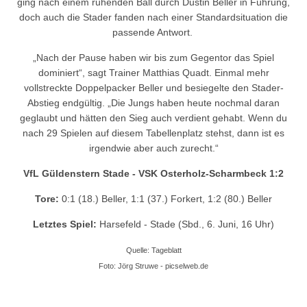
ging nach einem ruhenden Ball durch Dustin Beller in Führung,
doch auch die Stader fanden nach einer Standardsituation die
passende Antwort.
„Nach der Pause haben wir bis zum Gegentor das Spiel
dominiert“, sagt Trainer Matthias Quadt. Einmal mehr
vollstreckte Doppelpacker Beller und besiegelte den Stader-
Abstieg endgültig. „Die Jungs haben heute nochmal daran
geglaubt und hätten den Sieg auch verdient gehabt. Wenn du
nach 29 Spielen auf diesem Tabellenplatz stehst, dann ist es
irgendwie aber auch zurecht.“
VfL Güldenstern Stade - VSK Osterholz-Scharmbeck 1:2
Tore:
0:1 (18.) Beller, 1:1 (37.) Forkert, 1:2 (80.) Beller
Letztes Spiel:
Harsefeld - Stade (Sbd., 6. Juni, 16 Uhr)
Quelle: Tageblatt
Foto: Jörg Struwe - picselweb.de