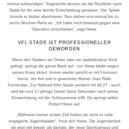
einmal aufwendiger.“ Angesichts dessen sei die Rückkehr nach
Stade für ihn eine leichte Entscheidung gewesen. Vier Spiele
konnte er bisher absolvieren. Nun stehen erst einmal bis zu
sechs Wochen Reha an. „Ich habe mich bewusst gegen eine
Operation entschieden“, sagt Heise.
VFL STADE IST PROFESSIONELLER
GEWORDEN
Wenn den Stadern ein Dreier oder ein spektakulärer Korb
gelingt, springt die ganze Bank auf - nur Heise bleibt wegen
seines Knies sitzen. Immer wieder spricht er mit Francesc
Iturria. Vor ihm tobt in gewohnter Manier Joan Rallo
Fernández. Zur Halbzeit führt Stade verdient mit 46:27 - auch,
weil der erst 17-jährige Daniel Selck Sekunden nach seiner
Einwechslung mit der Schlusssirene trifft. Da springt selbst
Robert Heise auf.
„Während meiner ersten Zeit hatten wir nicht so viele
engagierte Jugendspieler“, freut sich Heise. Die Jugendarbeit
sei jetzt viel besser als damals, der neue Sportcampus und