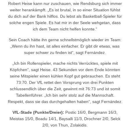
Robert Heise kann nur zuschauen, wie Rendsburg sich immer
weiter herankämpft. „Es ist brutal, in so einer Situation fühlst
du dich auf der Bank hilflos. Du lebst als Basketball-Spieler für
solche engen Spiele. Es hat mir in der Seele wehgetan, dass
ich dem Team nicht helfen konnte.“
Sein Coach hätte ihn gerne schnellstmöglich wieder im Team:
„Wenn du ihn hast, ist alles einfacher. Er gibt dir etwas, was
super schwer zu finden ist“, sagt Fernández.
„Ich bin Rollenspieler, mache nichts Verrücktes, spiele mit
Köpfchen“, sagt Heise. 43 Sekunden vor dem Ende könnten
seine Mitspieler einen kühlen Kopf gut gebrauchen. Es steht
73:70. Der VfL rettet den Vorsprung von drei Punkten
schlussendlich über die Zeit, gewinnt mit 76:73 und ist somit
Tabellenführer. „Ich bin sehr stolz auf die Mannschaft.
Respekt, dass sie das durchgehalten haben“, sagt Fernández.
VfL-Stade (Punkte/Dreier):
Postic 16/0, Bergmann 16/3,
Meistas 15/0, Boadu 14/1, Baysalli 11/3, Drochner 2/0, Selck
2/0, von Thun, Zolakidis.